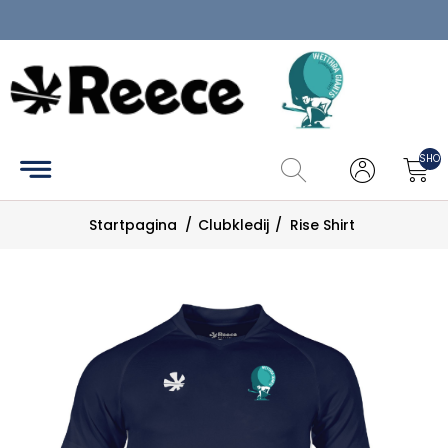
Home
Clubkledij
SHOP
Catalogus
Startpagina
/
Clubkledij
/
Rise Shirt
Maattabel
Zoek
Mijn
account
Contact