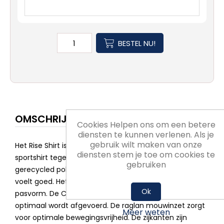
BESTEL NU!
OMSCHRIJVING
Cookies Helpen ons om een betere
diensten te kunnen verlenen. Als je
gebruik wilt maken van onze
Het Rise Shirt is een bijzonder modern en klassiek
diensten stem je toe om cookies te
sportshirt tegelijk. Het shirt is voor 95% gemaakt van
gebruiken
gerecycled polyester en 5% elastaan. Dat zit goed, en
voelt goed. Het sportshirt heeft een aansluitende
Ok
pasvorm. De ClimaTec-finish zorgt ervoor dat zweet
optimaal wordt afgevoerd. De raglan mouwinzet zorgt
Meer weten
voor optimale bewegingsvrijheid. De zijkanten zijn